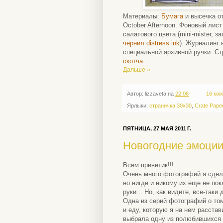
Материалы:
Бумага
и высечка от
October Afternoon. Фоновый лис
салатового цвета (mini-mister,
чернил distress ink
). Журналинг
специальной архивной ручки. С
скотча
.
Дальше »
Автор:
lizzaveta
на
22:06
16 ком
Ярлыки:
страничка 30х30
,
Crate Pape
ПЯТНИЦА, 27 МАЯ 2011 Г.
Новогодние эмоци
Всем приветик!!!
Очень много фотографий я сдела
но нигде и никому их еще не по
руки... Но, как видите, все-таки 
Одна из серий фотографий о том
и еду, которую я на нем расста
выбрала одну из полюбившихся