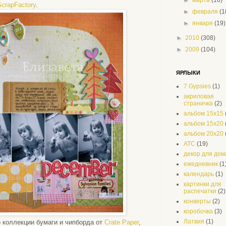
ScrapFactory
.
►
февраля
(1
►
января
(19)
►
2010
(308)
►
2009
(104)
ЯРЛЫКИ
7 Gypsies
(1)
акриловая
страничка
(2)
альбом 15х15
альбом 15х20
альбом 20х20
АТС
(19)
декор для дом
ежедневник
(1
календарь
(1)
картинки для
распечатки
(2)
конверты
(2)
коробочка
(3)
Латвия
(1)
 коллекции бумаги и чипборда от
Crate Paper
,