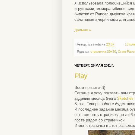
я использовала полюбившийся мн
игрушками, меморалибию в виде
билетик от Ranger, дырокол края
салатовыми чернилами для акцен
Дальше »
Автор:
lizzaveta
на
23:07
13 ком
Ярлыки:
страничка 30х30
,
Crate Pape
ЧЕТВЕРГ, 26 МАЯ 2011 Г.
Play
Всем приветик!))
Сегодня я хочу показать вам ст
заданию месяца блога
Sketches 
блога. Теперь в блоге будет поя
И последнее задание месяца буде
есть сделать страничку по любо
посте рядом со страничкой.
И моя страничка в этот раз сло