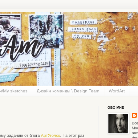
и/My sketches
Дизайн команды \ Design Team
WordArt
ОБО МНЕ
Все
Мос
оче
ому заданию от блога
АртУголок
. На этот раз
фо