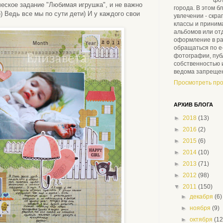
еское задание "Любимая игрушка", и не важно
города. В этом б
)) Ведь все мы по сути дети) И у каждого свои
увлечении - скра
классы и приним
альбомов или от
оформление в ра
обращаться по e-
фотографии, пуб
собственностью 
ведома запреще
Просмотреть пр
АРХИВ БЛОГА
►
2018
(13)
►
2016
(2)
►
2015
(6)
►
2014
(10)
►
2013
(71)
►
2012
(98)
▼
2011
(150)
►
декабря
(6)
►
ноября
(9)
►
октября
(12