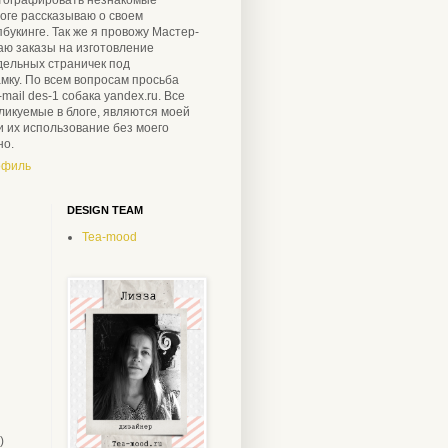
логе рассказываю о своем
пбукинге. Так же я провожу Мастер-
аю заказы на изготовление
дельных страничек под
мку. По всем вопросам просьба
mail des-1 собака yandex.ru. Все
ликуемые в блоге, являются моей
и их использование без моего
но.
офиль
DESIGN TEAM
Tea-mood
)