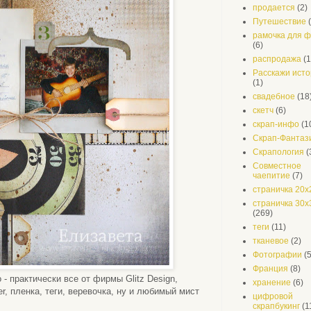
продается
(2)
Путешествие
рамочка для 
(6)
распродажа
(1
Расскажи ист
(1)
свадебное
(18
скетч
(6)
скрап-инфо
(1
Скрап-Фантаз
Скрапология
(
Совместное
чаепитие
(7)
страничка 20х
страничка 30х
(269)
теги
(11)
тканевое
(2)
Фотографии
(
Франция
(8)
- практически все от фирмы Glitz Design,
хранение
(6)
r, пленка, теги, веревочка, ну и любимый мист
цифровой
скрапбукинг
(1