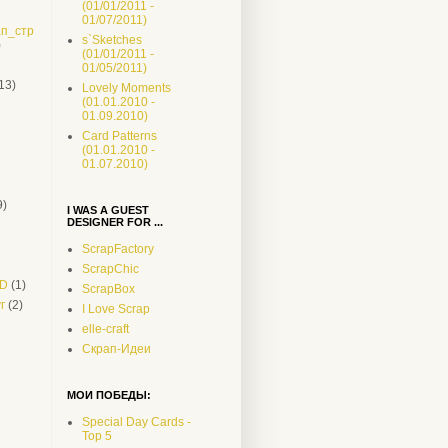
(01/01/2011 -
01/07/2011)
п_стр
s`Sketches
)
(01/01/2011 -
01/05/2011)
13)
Lovely Moments
(01.01.2010 -
01.09.2010)
Card Patterns
(01.01.2010 -
01.07.2010)
9)
I WAS A GUEST
DESIGNER FOR ...
ScrapFactory
ScrapChic
CD
(1)
ScrapBox
г
(2)
I Love Scrap
elle-craft
Скрап-Идеи
МОИ ПОБЕДЫ:
Special Day Cards -
Top 5