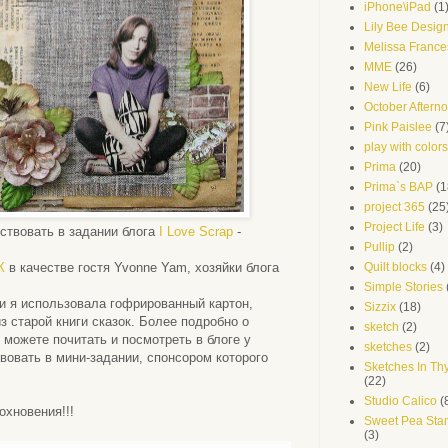
iPhone\iPad
(1
Lily Bee Desig
Melissa France
MME
(26)
New Life
(6)
October Aftern
Pink Paislee
(7
play with colors
Prima
(20)
Prima`s BAP
(1
project 365
(25
Project Life
(3)
вствовать в задании блога
I Love Scrap
-
Pullip
(2)
К
в качестве гостя Yvonne Yam, хозяйки блога
Quilt blocks
(4)
Simple Stories
и я использовала гофрированный картон,
Sizzix
(18)
з старой книги сказок. Более подробно о
sketch
(2)
 можете почитать и посмотреть в блоге у
sketches
(2)
твовать в мини-задании, спонсором которого
Sketches In T
(22)
Studio Calico
(
охновения!!!
Sweet Pea Sta
(3)