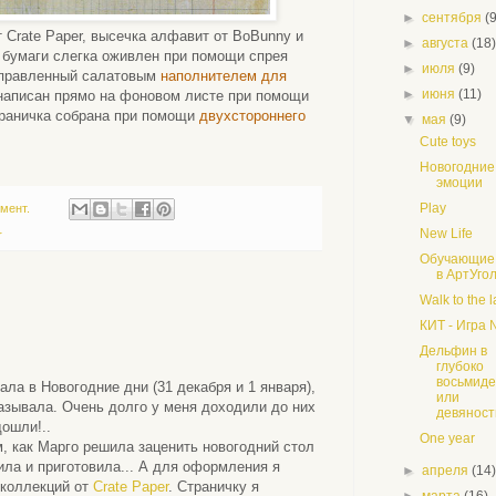
►
сентября
(
 Crate Paper, высечка алфавит от BoBunny и
►
августа
(18
т бумаги слегка оживлен при помощи спрея
►
июля
(9)
 заправленный салатовым
наполнителем для
►
июня
(11)
 написан прямо на фоновом листе при помощи
траничка собрана при помощи
двухстороннего
▼
мая
(9)
Cute toys
Новогодние
эмоции
Play
мент.
New Life
r
Обучающие
в АртУго
Walk to the 
и
КИТ - Игра 
Дельфин в
глубоко
восьмид
ла в Новогодние дни (31 декабря и 1 января),
или
казывала. Очень долго у меня доходили до них
девяносты
дошли!..
One year
, как Марго решила заценить новогодний стол
вила и приготовила... А для оформления я
►
апреля
(14
 коллекций от
Crate Paper
. Страничку я
►
марта
(16)