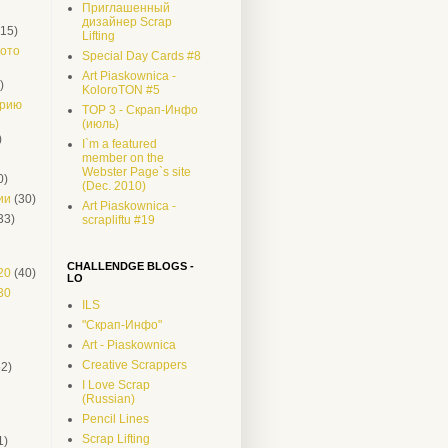
Приглашенный
дизайнер Scrap
(15)
Lifting
фото
Special Day Cards #8
Art Piaskownica -
)
KoloroTON #5
орию
TOP 3 - Скрап-Инфо
(июль)
)
I`m a featured
member on the
Webster Page`s site
0)
(Dec. 2010)
ии
(30)
Art Piaskownica -
33)
scrapliftu #19
CHALLENDGE BLOGS -
20
(40)
LO
30
ILS
"Скрап-Инфо"
Art - Piaskownica
Creative Scrappers
52)
I Love Scrap
(Russian)
Pencil Lines
Scrap Lifting
1)