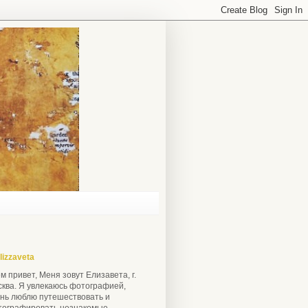
lizzaveta
м привет, Меня зовут Елизавета, г.
ква. Я увлекаюсь фотографией,
нь люблю путешествовать и
тографировать незнакомые