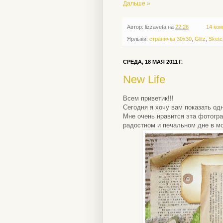
Дальше »
Автор:
lizzaveta
на
22:26
14 ком
Ярлыки:
страничка 30х30
,
Glitz
,
Sketc
СРЕДА, 18 МАЯ 2011 Г.
New Life
Всем приветик!!!
Сегодня я хочу вам показать од
Мне очень нравится эта фотогр
радостном и печальном дне в мое