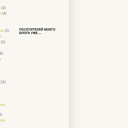
)
n
(2)
s
(4)
ПОСЕТИТЕЛЕЙ МОЕГО
oon
(2)
БЛОГА УЖЕ ...
)
(2)
8)
)
(15)
hyme
8)
mps