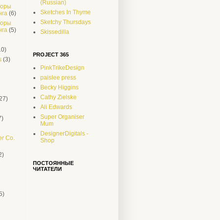
(Russian)
боры
Sketches In Thyme
нга
(6)
Sketchy Thursdays
боры
нга
(5)
Skissedilla
10)
PROJECT 365
s
(3)
PinkTrikeDesign
paislee press
Becky Higgins
Cathy Zielske
27)
Ali Edwards
Super Organiser
7)
Mum
DesignerDigitals -
r Co.
Shop
2)
ПОСТОЯННЫЕ
ЧИТАТЕЛИ
5)