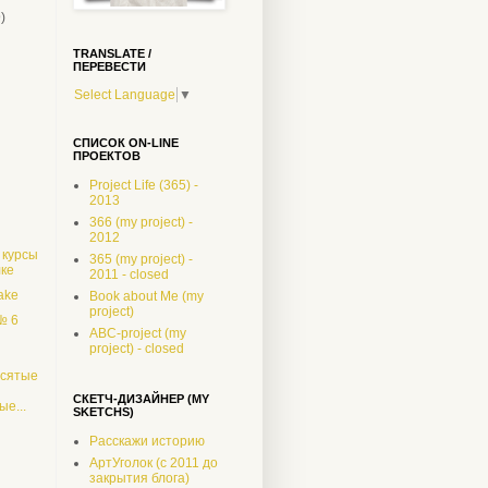
9)
)
TRANSLATE /
ПЕРЕВЕСТИ
Select Language
▼
СПИСОК ON-LINE
ПРОЕКТОВ
Project Life (365) -
2013
366 (my project) -
2012
 курсы
365 (my project) -
лке
2011 - closed
lake
Book about Me (my
project)
№ 6
ABC-project (my
project) - closed
есятые
СКЕТЧ-ДИЗАЙНЕР (MY
е...
SKETCHS)
Расскажи историю
АртУголок (с 2011 до
)
закрытия блога)