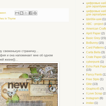
цифровые на
для скрапбуки
цифровые на
мент.
для скрпабуки
hes In Thyme
Шебби-шик
(1)
ABC - project
(
American Craft
April Paper
(2)
Basic Grey
(15)
BoBunny
(15)
Card Patterns
(
ну свеженькую страничку...
Carta Bella
(3)
афия и она напоминает мне об одном
Crate Paper
(1
й жизни))...
cyberpunk
(1)
Echo Park Pape
(15)
Fancy Pants
(1
Free Style
(1)
Glitz
(13)
Graphic45
(7)
I Love Scrap
(1
Instagram
(6)
instax
(1)