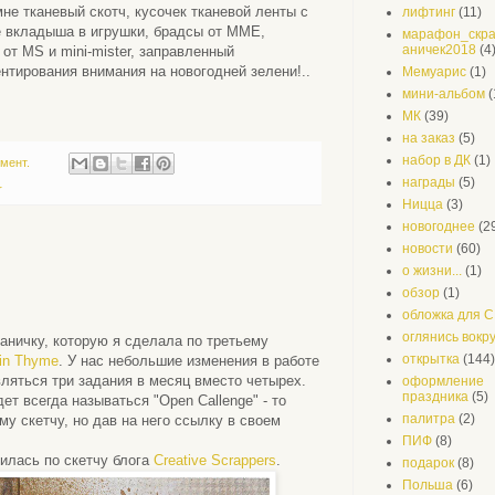
е тканевый скотч, кусочек тканевой ленты с
лифтинг
(11)
 вкладыша в игрушки, брадсы от ММЕ,
марафон_скра
аничек2018
(4
 от MS и mini-mister, заправленный
тирования внимания на новогодней зелени!..
Мемуарис
(1)
мини-альбом
(
МК
(39)
на заказ
(5)
набор в ДК
(1)
мент.
награды
(5)
r
Ницца
(3)
новогоднее
(2
новости
(60)
о жизни...
(1)
обзор
(1)
обложка для 
оглянись вокру
раничку, которую я сделала по третьему
открытка
(144)
in Thyme
. У нас небольшие изменения в работе
вляться три задания в месяц вместо четырех.
оформление
праздника
(5)
т всегда называться "Open Callenge" - то
палитра
(2)
му скетчу, но дав на него ссылку в своем
ПИФ
(8)
жилась по скетчу блога
Creative Scrappers
.
подарок
(8)
Польша
(6)